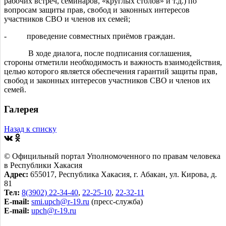
рабочих встреч, семинаров, «круглых столов» и т.д.) по
вопросам защиты прав, свобод и законных интересов
участников СВО и членов их семей;
- проведение совместных приёмов граждан.
В ходе диалога, после подписания соглашения,
стороны отметили необходимость и важность взаимодействия,
целью которого является обеспечения гарантий защиты прав,
свобод и законных интересов участников СВО и членов их
семей.
Галерея
Назад к списку
© Официльный портал Уполномоченного по правам человека
в Республики Хакасия
Адрес:
655017, Республика Хакасия, г. Абакан, ул. Кирова, д.
81
Тел:
8(3902) 22-34-40
,
22-25-10
,
22-32-11
E-mail:
smi.upch@r-19.ru
(пресс-служба)
E-mail:
upch@r-19.ru