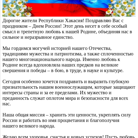
Дорогие жители Республики Хакасия! Поздравляю Вас с
праздником – Днем России! Этот день несет в себе особый
смысл и трепетную любовь к нашей Родине, объединяя нас в
сильное и неразрывное единство.
Мы гордимся могучей историей нашего Отечества,
традициями мужества и патриотизма, а также сплоченностью
нашего многонационального народа. Именно любовь к
Родине всегда вдохновляла наших предков на великие
свершения и победы – в бою, в труде, в науке и культуре.
Сегодня особенно хочется поздравить и выразить глубокую
признательность нашим военнослужащим, которые защищают
интересы страны и за ее пределами. Их мужество и
преданность служат оплотом мира и безопасности для всех
нас.
Наша общая миссия – хранить эти ценности, укреплять силу
России и работать во имя процветания и благополучия
нашего великого народа.
Желаю всем здоровья, счастья и новых успехов! Пусть любовь