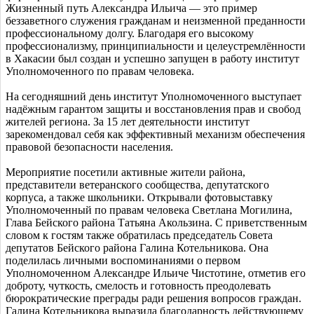
Жизненный путь Александра Ильича — это пример
беззаветного служения гражданам и неизменной преданности
профессиональному долгу. Благодаря его высокому
профессионализму, принципиальности и целеустремлённости
в Хакасии был создан и успешно запущен в работу институт
Уполномоченного по правам человека.
На сегодняшний день институт Уполномоченного выступает
надёжным гарантом защиты и восстановления прав и свобод
жителей региона. За 15 лет деятельности институт
зарекомендовал себя как эффективный механизм обеспечения
правовой безопасности населения.
Мероприятие посетили активные жители района,
представители ветеранского сообщества, депутатского
корпуса, а также школьники. Открывали фотовыставку
Уполномоченный по правам человека Светлана Могилина,
Глава Бейского района Татьяна Акользина. С приветственным
словом к гостям также обратилась председатель Совета
депутатов Бейского района Галина Котельникова. Она
поделилась личными воспоминаниями о первом
Уполномоченном Александре Ильиче Чистотине, отметив его
доброту, чуткость, смелость и готовность преодолевать
бюрократические преграды ради решения вопросов граждан.
Галина Котельникова выразила благодарность действующему