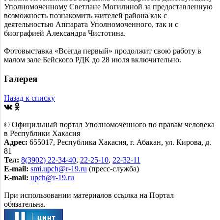
Уполномоченному Светлане Могилиной за предоставленную
возможность познакомить жителей района как с
деятельностью Аппарата Уполномоченного, так и с
биографией Александра Чистотина.
Фотовыставка «Всегда первый» продолжит свою работу в
малом зале Бейского РДК до 28 июля включительно.
Галерея
Назад к списку
© Официльный портал Уполномоченного по правам человека
в Республики Хакасия
Адрес:
655017, Республика Хакасия, г. Абакан, ул. Кирова, д.
81
Тел:
8(3902) 22-34-40
,
22-25-10
,
22-32-11
E-mail:
smi.upch@r-19.ru
(пресс-служба)
E-mail:
upch@r-19.ru
При использовании материалов ссылка на Портал
обязательна.