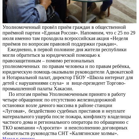
Уполномоченный провёл приём граждан в общественной
приёмной партии «Единая Россия». Напомним, что с 25 по 29
июля именно там проходила всероссийская акция «Неделя
приёмов по вопросам правовой поддержки граждан».
Ежедневно, в первой половине дня жители республики
могли обратиться за юридической помощью к
правозащитникам – помимо региональных
уполномоченных по правам человека и по правам ребёнка,
юридическую помощь оказывали руководители Адвокатской
и Нотариальной палат, директор ГБОУ «Школа интернат для
детей с нарушениями слуха» и вице-президент Торгово-
промышленной палаты Хакасии.
По итогам приёма Уполномоченным принято в работу
четыре обращения: по отсутствию железнодорожной
остановки возле дачного массива в районе станции
«Луговая», бездействию судебных приставов и неуплате
материального ущерба после пожара, конфликту владелицы
частного дома и регионального оператора по обращению с
ТКО компании «Аэросити» и неисполнению договорных
обязательств руководства СНТ «Калягинские холмы».
Назад к списку